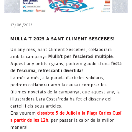
17/06/2025
MULLA'T 2025 A SANT CLIMENT SESCEBES!
Un any més, Sant Climent Sescebes, col·laborarà
amb la campanya
Mulla't per l'esclerosi múltiple.
Aquest any petits i grans, podrem gaudir d'una
festa
de l'escuma, refrescant i divertida!
I a més a més, a la parada d'articles solidaris,
podrem col·laborar amb la causa i comprar les
últimes novetats de la campanya, que aquest any, la
il·lustradora Lara Costafreda ha fet el disseny del
cartell i els seus articles.
Ens veurem
dissabte 5 de Juliol a la Plaça Carles Cusí
a partir de les 12h
. per passar la calor de la millor
manera!