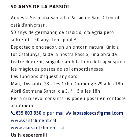
50 ANYS DE LA PASSIÓ!
Aquesta Setmana Santa La Passió de Sant Climent
està d'aniversari.
50 anys de germanor, de tradició, d'alegria però
sobretot... 50 anys fent poble!
Espectacle encisador, en un entorn natural únic a
tot Catalunya, fa de la nostra Passió, una obra de
teatre diferent, singular amb la llum del capvespre i
les màgiques postes de sol empordaneses.
Les funcions d'aquest any són:
Març: Dissabte 28 a les 17h i Diumenge 29 a les 18h
Abril-Setmana Santa: dia 3, 4 i 5 a les 18h
Per a qualsevol consulta us podeu posar en contacte
al número:
📞
635 603 950
o per mail 📥
lapassioscs@gmail.com
www.santcliment.cat
www.visitsantcliment.cat
Us hi esperem!!!