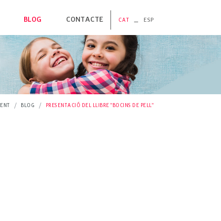
BLOG
CONTACTE
_
CAT
ESP
PORDÀ
ERA
US
GES
MENT
BLOG
PRESENTACIÓ DEL LLIBRE "BOCINS DE PELL"
S NATURALS