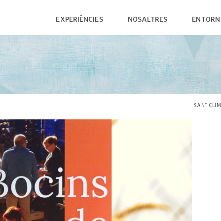
EXPERIÈNCIES
NOSALTRES
ENTORN
SANT CLIMENT
RESTAURACIÓ
L'EM
RUTA MEGALÍTICA
ALLOTJAMENT
L'ALB
CELLERS
PRODUCTE LOCAL
MUSE
LA FONT PUDOSA
COMERÇOS
PLAT
SANT CLI
SENDERISME & RUNNING
PARC
CICLISME
LA PASSIÓ DE SANT CLIMENT