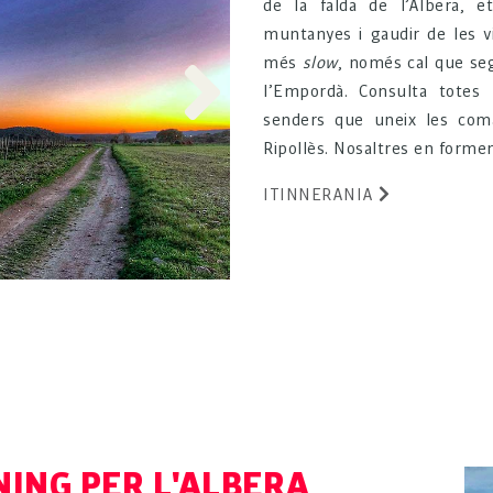
de la falda de l’Albera, 
muntanyes i gaudir de les vi
més
slow
, només cal que seg
l’Empordà. Consulta totes 
senders que uneix les coma
Ripollès. Nosaltres en forme
ITINNERANIA
ING PER L'ALBERA