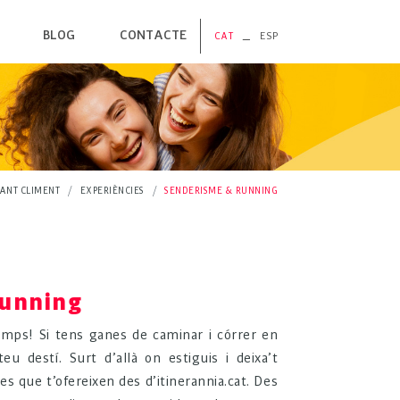
BLOG
CONTACTE
_
CAT
ESP
PORDÀ
ERA
US
GES
ANT CLIMENT
EXPERIÈNCIES
SENDERISME & RUNNING
S NATURALS
running
emps! Si tens ganes de caminar i córrer en
teu destí. Surt d’allà on estiguis i deixa’t
es que t’ofereixen des d’itinerannia.cat. Des