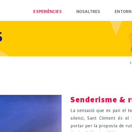
EXPERIÈNCIES
NOSALTRES
ENTORN
SANT CLIMENT
RESTAURACIÓ
L'EM
S
RUTA MEGALÍTICA
ALLOTJAMENT
L'ALB
CELLERS
PRODUCTE LOCAL
MUSE
LA FONT PUDOSA
COMERÇOS
PLAT
S
SENDERISME & RUNNING
PARC
CICLISME
LA PASSIÓ DE SANT CLIMENT
Senderisme & 
La sensació que es pari el t
silenci, Sant Climent és el 
portar per la proposta de rut