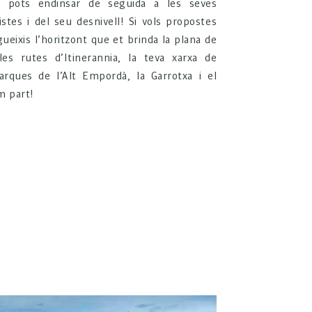
et pots endinsar de seguida a les seves
stes i del seu desnivell! Si vols propostes
ueixis l’horitzont que et brinda la plana de
les rutes d’Itinerannia, la teva xarxa de
rques de l’Alt Empordà, la Garrotxa i el
m part!