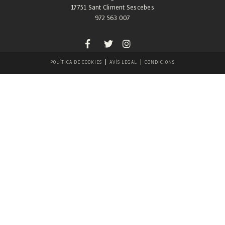
17751 Sant Climent Sescebes
972 563 007
POLÍTICA DE COOKIES
AVÍS LEGAL
CONDICIONS