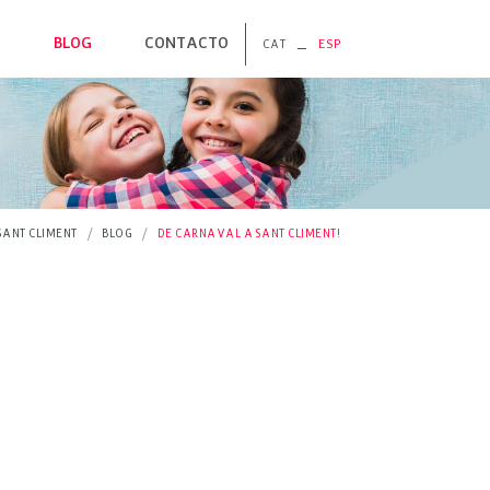
O
BLOG
CONTACTO
_
CAT
ESP
ORDÀ
RA
S
S
SANT CLIMENT
BLOG
DE CARNAVAL A SANT CLIMENT!
ES NATURALES