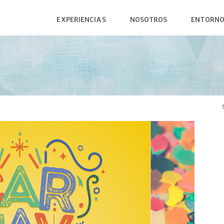
EXPERIENCIAS
NOSOTROS
ENTORN
SANT CLIMENT
RESTAURACIÓN
L'EMP
RUTA MEGALÍTICA
ALOJAMIENTO
L'ALBE
BODEGAS
PRODUCTO LOCAL
MUSEO
LA FONT PUDOSA
COMERCIOS
PLAYA
SENDERISMO & RUNNING
PARQU
CICLISMO
LA PASSIÓ DE SANT CLIMENT