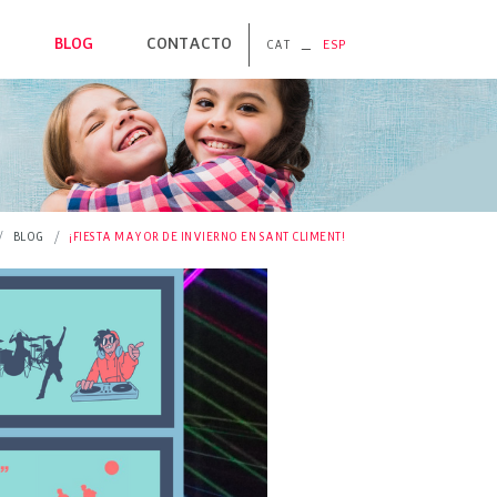
O
BLOG
CONTACTO
_
CAT
ESP
ORDÀ
RA
S
S
BLOG
¡FIESTA MAYOR DE INVIERNO EN SANT CLIMENT!
ES NATURALES