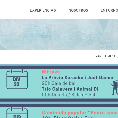
EXPERIENCIAS
NOSOTROS
ENTORN
SANT CLIMENT
RESTAURACIÓN
L'EMP
RUTA MEGALÍTICA
ALOJAMIENTO
L'ALBE
BODEGAS
PRODUCTO LOCAL
MUSEO
LA FONT PUDOSA
COMERCIOS
PLAYA
SANT CLIMENT
SENDERISMO & RUNNING
PARQU
CICLISMO
LA PASSIÓ DE SANT CLIMENT